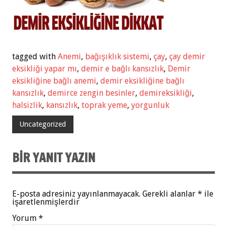
tagged with
Anemi
,
bağışıklık sistemi
,
çay
,
çay demir
eksikliği yapar mı
,
demir e bağlı kansızlık
,
Demir
eksikliğine bağlı anemi
,
demir eksikliğine bağlı
kansızlık
,
demirce zengin besinler
,
demireksikliği
,
halsizlik
,
kansızlık
,
toprak yeme
,
yorgunluk
Uncategorized
BIR YANIT YAZIN
E-posta adresiniz yayınlanmayacak.
Gerekli alanlar
*
ile
işaretlenmişlerdir
Yorum
*