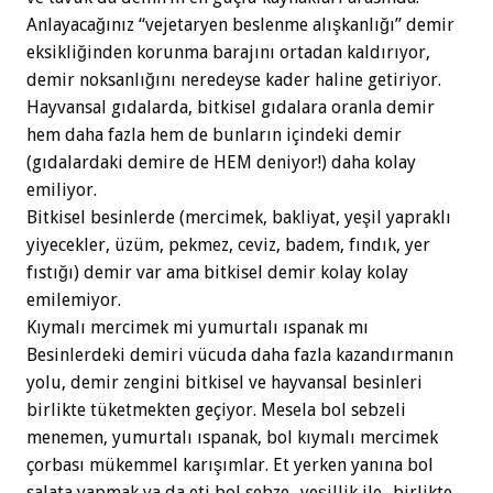
Anlayacağınız “vejetaryen beslenme alışkanlığı” demir
eksikliğinden korunma barajını ortadan kaldırıyor,
demir noksanlığını neredeyse kader haline getiriyor.
Hayvansal gıdalarda, bitkisel gıdalara oranla demir
hem daha fazla hem de bunların içindeki demir
(gıdalardaki demire de HEM deniyor!) daha kolay
emiliyor.
Bitkisel besinlerde (mercimek, bakliyat, yeşil yapraklı
yiyecekler, üzüm, pekmez, ceviz, badem, fındık, yer
fıstığı) demir var ama bitkisel demir kolay kolay
emilemiyor.
Kıymalı mercimek mi yumurtalı ıspanak mı
Besinlerdeki demiri vücuda daha fazla kazandırmanın
yolu, demir zengini bitkisel ve hayvansal besinleri
birlikte tüketmekten geçiyor. Mesela bol sebzeli
menemen, yumurtalı ıspanak, bol kıymalı mercimek
çorbası mükemmel karışımlar. Et yerken yanına bol
salata yapmak ya da eti bol sebze -yeşillik ile- birlikte