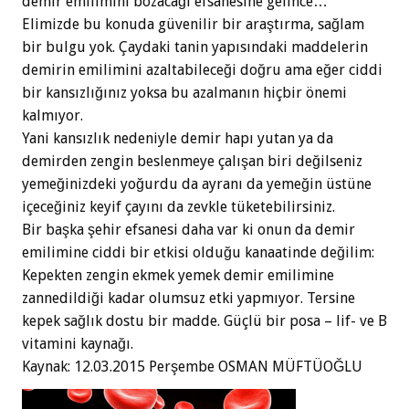
demir emilimini bozacağı efsanesine gelince…
Elimizde bu konuda güvenilir bir araştırma, sağlam
bir bulgu yok. Çaydaki tanin yapısındaki maddelerin
demirin emilimini azaltabileceği doğru ama eğer ciddi
bir kansızlığınız yoksa bu azalmanın hiçbir önemi
kalmıyor.
Yani kansızlık nedeniyle demir hapı yutan ya da
demirden zengin beslenmeye çalışan biri değilseniz
yemeğinizdeki yoğurdu da ayranı da yemeğin üstüne
içeceğiniz keyif çayını da zevkle tüketebilirsiniz.
Bir başka şehir efsanesi daha var ki onun da demir
emilimine ciddi bir etkisi olduğu kanaatinde değilim:
Kepekten zengin ekmek yemek demir emilimine
zannedildiği kadar olumsuz etki yapmıyor. Tersine
kepek sağlık dostu bir madde. Güçlü bir posa – lif- ve B
vitamini kaynağı.
Kaynak: 12.03.2015 Perşembe OSMAN MÜFTÜOĞLU