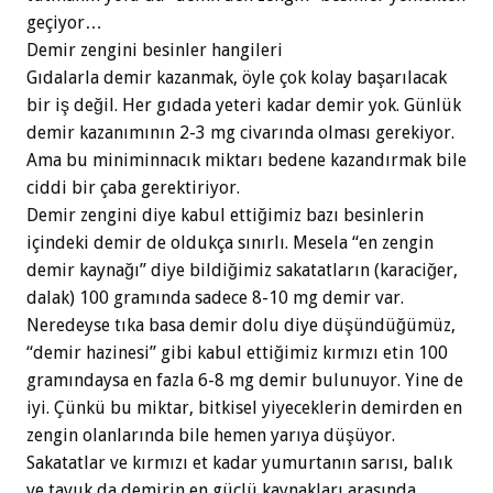
geçiyor…
Demir zengini besinler hangileri
Gıdalarla demir kazanmak, öyle çok kolay başarılacak
bir iş değil. Her gıdada yeteri kadar demir yok. Günlük
demir kazanımının 2-3 mg civarında olması gerekiyor.
Ama bu miniminnacık miktarı bedene kazandırmak bile
ciddi bir çaba gerektiriyor.
Demir zengini diye kabul ettiğimiz bazı besinlerin
içindeki demir de oldukça sınırlı. Mesela “en zengin
demir kaynağı” diye bildiğimiz sakatatların (karaciğer,
dalak) 100 gramında sadece 8-10 mg demir var.
Neredeyse tıka basa demir dolu diye düşündüğümüz,
“demir hazinesi” gibi kabul ettiğimiz kırmızı etin 100
gramındaysa en fazla 6-8 mg demir bulunuyor. Yine de
iyi. Çünkü bu miktar, bitkisel yiyeceklerin demirden en
zengin olanlarında bile hemen yarıya düşüyor.
Sakatatlar ve kırmızı et kadar yumurtanın sarısı, balık
ve tavuk da demirin en güçlü kaynakları arasında.