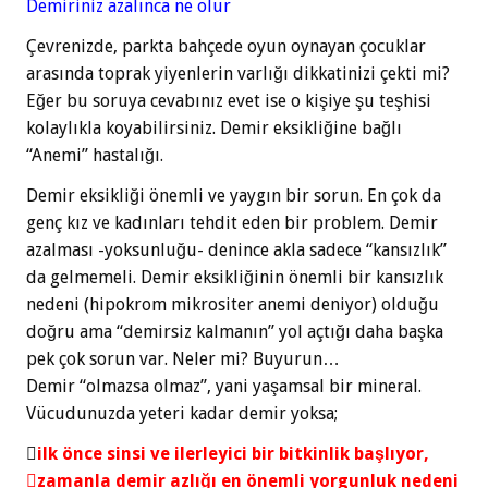
Demiriniz azalınca ne olur
Çevrenizde, parkta bahçede oyun oynayan çocuklar
arasında toprak yiyenlerin varlığı dikkatinizi çekti mi?
Eğer bu soruya cevabınız evet ise o kişiye şu teşhisi
kolaylıkla koyabilirsiniz. Demir eksikliğine bağlı
“Anemi” hastalığı.
Demir eksikliği önemli ve yaygın bir sorun. En çok da
genç kız ve kadınları tehdit eden bir problem. Demir
azalması -yoksunluğu- denince akla sadece “kansızlık”
da gelmemeli. Demir eksikliğinin önemli bir kansızlık
nedeni (hipokrom mikrositer anemi deniyor) olduğu
doğru ama “demirsiz kalmanın” yol açtığı daha başka
pek çok sorun var. Neler mi? Buyurun…
Demir “olmazsa olmaz”, yani yaşamsal bir mineral.
Vücudunuzda yeteri kadar demir yoksa;

ilk önce sinsi ve ilerleyici bir bitkinlik başlıyor,
zamanla demir azlığı en önemli yorgunluk nedeni