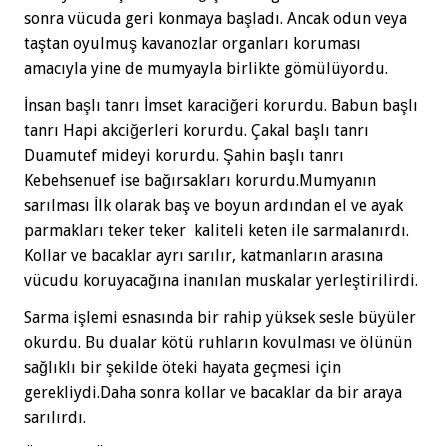
sonra vücuda geri konmaya başladı. Ancak odun veya
taştan oyulmuş kavanozlar organları koruması
amacıyla yine de mumyayla birlikte gömülüyordu.
İnsan başlı tanrı İmset karaciğeri korurdu. Babun başlı
tanrı Hapi akciğerleri korurdu. Çakal başlı tanrı
Duamutef mideyi korurdu. Şahin başlı tanrı
Kebehsenuef ise bağırsakları korurdu.Mumyanın
sarılması İlk olarak baş ve boyun ardından el ve ayak
parmakları teker teker kaliteli keten ile sarmalanırdı.
Kollar ve bacaklar ayrı sarılır, katmanların arasına
vücudu koruyacağına inanılan muskalar yerleştirilirdi.
Sarma işlemi esnasında bir rahip yüksek sesle büyüler
okurdu. Bu dualar kötü ruhların kovulması ve ölünün
sağlıklı bir şekilde öteki hayata geçmesi için
gerekliydi.Daha sonra kollar ve bacaklar da bir araya
sarılırdı.